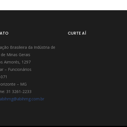
ATO
CURTE AÍ
ação Brasileira da Indústria de
 de Minas Gerais
s Aimorés, 1297
ar – Funcionários
-071
orizonte – MG
ne: 31 3261-2233
abihmg@abihmg.com.br