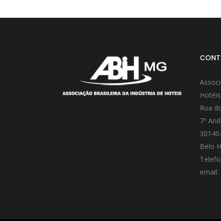
CONT
Associ
Hotéis
Rua do
7º And
30140
Belo H
Telefo
email: