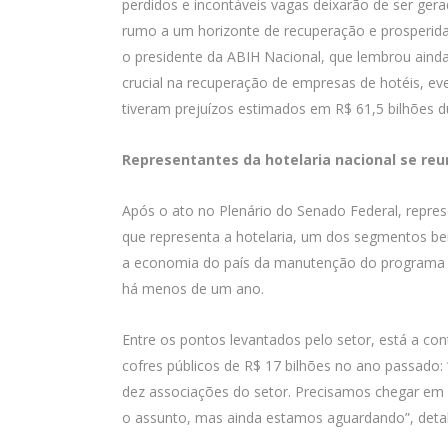
perdidos e incontáveis vagas deixarão de ser ger
rumo a um horizonte de recuperação e prosperida
o presidente da ABIH Nacional, que lembrou ain
crucial na recuperação de empresas de hotéis, e
tiveram prejuízos estimados em R$ 61,5 bilhões 
Representantes da hotelaria nacional se r
Após o ato no Plenário do Senado Federal, represe
que representa a hotelaria, um dos segmentos ben
a economia do país da manutenção do programa a
há menos de um ano.
Entre os pontos levantados pelo setor, está a c
cofres públicos de R$ 17 bilhões no ano passado:
dez associações do setor. Precisamos chegar em
o assunto, mas ainda estamos aguardando”, detal