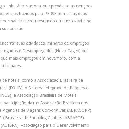
igo Tributário Nacional que prevê que as isenções
enefícios trazidos pelo PERSE têm essas duas
me normal de Lucro Presumido ou Lucro Real e no
ra sua adesão.
ncerrar suas atividades, milhares de empregos
 Empregados e Desempregados (Novo Caged) do
i o que mais empregou em novembro, com a
ou Linhares.
a de hotéis, como a Associação Brasileira da
Brasil (FOHB), o Sistema Integrado de Parques e
INOS), a Associação Brasileira de Motéis
a participação da:ma Associação Brasileira dos
de Agências de Viagens Corporativas (ABRACORP),
ão Brasileira de Shopping Centers (ABRASCE),
l (ADIBRA), Associação para o Desenvolvimento