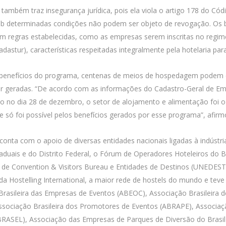
 também traz insegurança jurídica, pois ela viola o artigo 178 do Cód
ob determinadas condições não podem ser objeto de revogação. Os b
uem regras estabelecidas, como as empresas serem inscritas no regi
dastur), características respeitadas integralmente pela hotelaria pa
 benefícios do programa, centenas de meios de hospedagem podem e
 ser geradas. “De acordo com as informações do Cadastro-Geral de
ado no dia 28 de dezembro, o setor de alojamento e alimentação fo
e só foi possível pelos benefícios gerados por esse programa”, afirm
onta com o apoio de diversas entidades nacionais ligadas à indústri
staduais e do Distrito Federal, o Fórum de Operadores Hoteleiros do 
l de Convention & Visitors Bureau e Entidades de Destinos (UNEDEST
a Hostelling International, a maior rede de hostels do mundo e teve 
Brasileira das Empresas de Eventos (ABEOC), Associação Brasileira 
ssociação Brasileira dos Promotores de Eventos (ABRAPE), Associaç
ABRASEL), Associação das Empresas de Parques de Diversão do Brasi