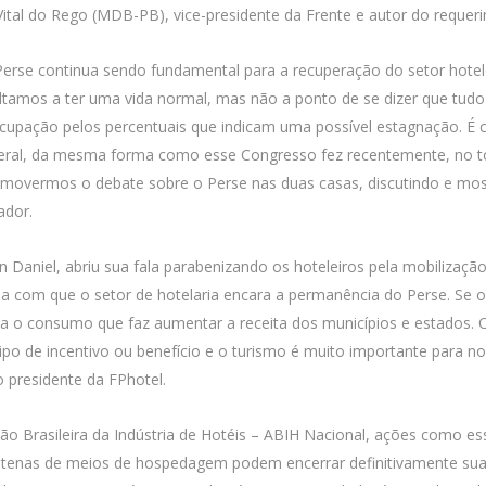
Vital do Rego (MDB-PB), vice-presidente da Frente e autor do requeri
o Perse continua sendo fundamental para a recuperação do setor hot
oltamos a ter uma vida normal, mas não a ponto de se dizer que tud
upação pelos percentuais que indicam uma possível estagnação. É c
al, da mesma forma como esse Congresso fez recentemente, no to
promovermos o debate sobre o Perse nas duas casas, discutindo e mo
ador.
n Daniel, abriu sua fala parabenizando os hoteleiros pela mobilizaçã
a com que o setor de hotelaria encara a permanência do Perse. Se o 
 o consumo que faz aumentar a receita dos municípios e estados. O 
tipo de incentivo ou benefício e o turismo é muito importante para
 presidente da FPhotel.
o Brasileira da Indústria de Hotéis – ABIH Nacional, ações como es
ntenas de meios de hospedagem podem encerrar definitivamente suas