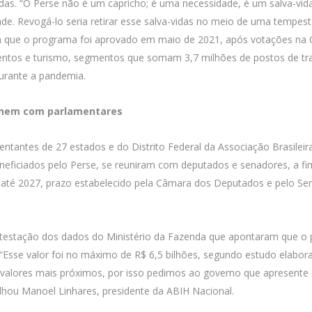
adas. “O Perse não é um capricho; é uma necessidade, é um salva-vid
de. Revogá-lo seria retirar esse salva-vidas no meio de uma tempe
da que o programa foi aprovado em maio de 2021, após votações n
ventos e turismo, segmentos que somam 3,7 milhões de postos de tr
durante a pandemia.
eunem com parlamentares
ntantes de 27 estados e do Distrito Federal da Associação Brasileira
eficiados pelo Perse, se reuniram com deputados e senadores, a fim 
té 2027, prazo estabelecido pela Câmara dos Deputados e pelo Se
ontestação dos dados do Ministério da Fazenda que apontaram que o
 “Esse valor foi no máximo de R$ 6,5 bilhões, segundo estudo elabor
 valores mais próximos, por isso pedimos ao governo que apresent
hou Manoel Linhares, presidente da ABIH Nacional.