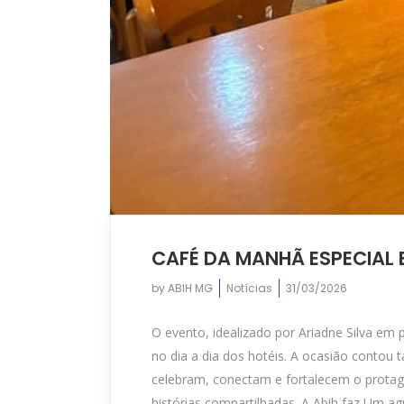
CAFÉ DA MANHÃ ESPECIAL
by
ABIH MG
Notícias
31/03/2026
O evento, idealizado por Ariadne Silva em
no dia a dia dos hotéis. A ocasião contou
celebram, conectam e fortalecem o protag
histórias compartilhadas. A Abih faz Um 