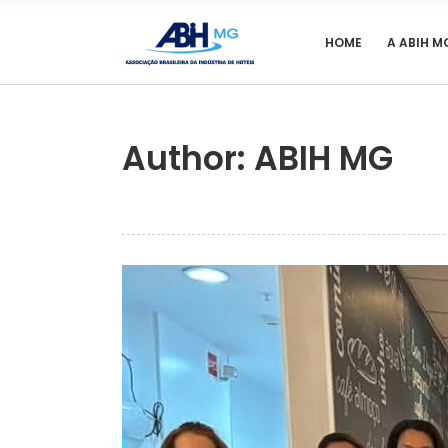
HOME
A ABIH M
Author: ABIH MG