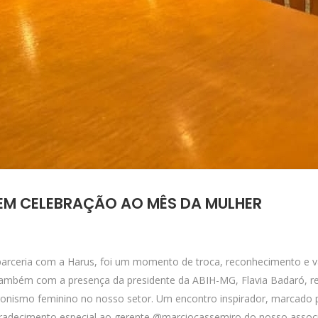
 EM CELEBRAÇÃO AO MÊS DA MULHER
 parceria com a Harus, foi um momento de troca, reconhecimento e v
 também com a presença da presidente da ABIH-MG, Flavia Badaró, ref
onismo feminino no nosso setor. Um encontro inspirador, marcado p
agradecimento especial ao gerente @marciocassemiro do nosso assoc