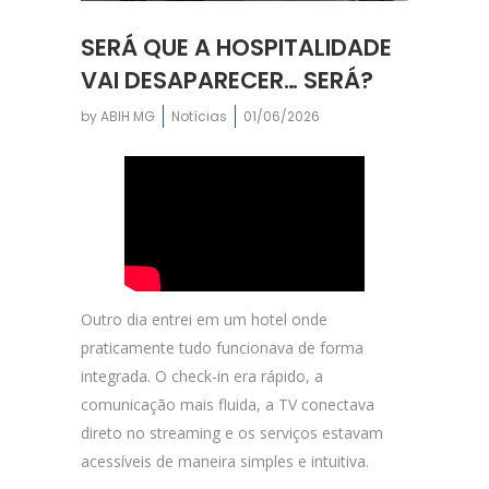
SERÁ QUE A HOSPITALIDADE
VAI DESAPARECER… SERÁ?
by
ABIH MG
Notícias
01/06/2026
Outro dia entrei em um hotel onde
praticamente tudo funcionava de forma
integrada. O check-in era rápido, a
comunicação mais fluida, a TV conectava
direto no streaming e os serviços estavam
acessíveis de maneira simples e intuitiva.