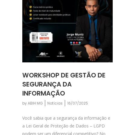
WORKSHOP DE GESTÃO DE
SEGURANÇA DA
INFORMAÇÃO
by
ABIH MG
Notícias
16/07/2025
Você sabia que a segurança da informação e
a Lei Geral de Proteção de Dados – LGPD
podem ser um diferencial competitivo? No