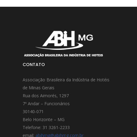
CONTATO
Associação Brasileira da Indústria de Hotéis
de Minas Gerais
Rua dos Aimorés, 1297
7º Andar – Funcionários
30140-071
Belo Horizonte – MG
Telefone: 31 3261-2233
email:
abihmg@abihmg.com.br