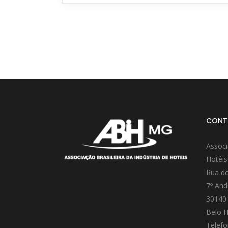
CONT
Associ
Hotéis
Rua do
7º And
30140
Belo H
Telefo