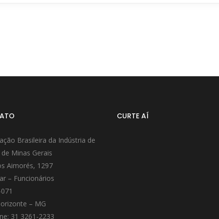
ATO
CURTE AÍ
ação Brasileira da Indústria de
 de Minas Gerais
s Aimorés, 1297
ar – Funcionários
-071
orizonte – MG
ne: 31 3261-2233