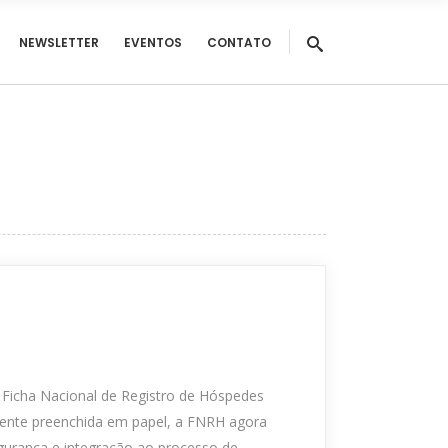
NEWSLETTER
EVENTOS
CONTATO
a Ficha Nacional de Registro de Hóspedes
mente preenchida em papel, a FNRH agora
egurança e integração ao processo de