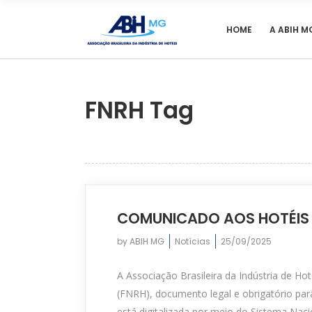
HOME
A ABIH M
FNRH Tag
COMUNICADO AOS HOTÉIS
by
ABIH MG
Notícias
25/09/2025
A Associação Brasileira da Indústria de H
(FNRH), documento legal e obrigatório pa
está digitalizada por meio do Sistema Nac