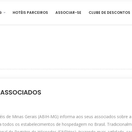
G
HOTÉIS PARCEIROS
ASSOCIAR-SE
CLUBE DE DESCONTOS
 ASSOCIADOS
otéis de Minas Gerais (ABIH-MG) informa aos seus associados sobre 
ra todos os estabelecimentos de hospedagem no Brasil. Tradicional
ional de Registro de Hóspedes (SNRHos), trazendo mais agilidade, s