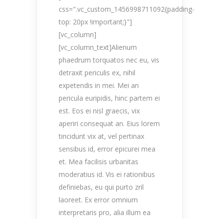
css=".vc_custom_1456998711092{padding-
top: 20px !important;}"]
[vc_column]
[vc_column_text]Alienum
phaedrum torquatos nec eu, vis
detraxit periculis ex, nihil
expetendis in mei. Mei an
pericula euripidis, hinc partem ei
est. Eos ei nisl graecis, vix
aperiri consequat an. Eius lorem
tincidunt vix at, vel pertinax
sensibus id, error epicurei mea
et. Mea facilisis urbanitas
moderatius id. Vis ei rationibus
definiebas, eu qui purto zril
laoreet. Ex error omnium
interpretaris pro, alia illum ea