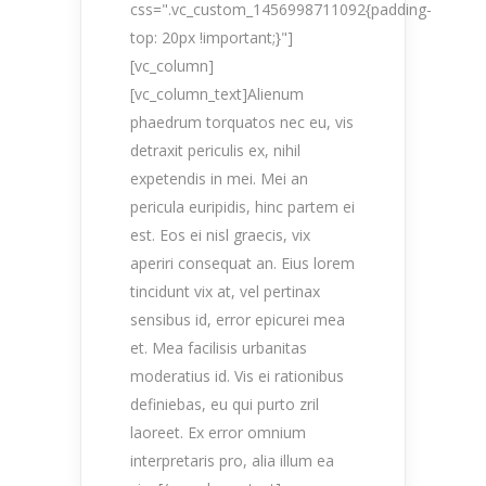
css=".vc_custom_1456998711092{padding-
top: 20px !important;}"]
[vc_column]
[vc_column_text]Alienum
phaedrum torquatos nec eu, vis
detraxit periculis ex, nihil
expetendis in mei. Mei an
pericula euripidis, hinc partem ei
est. Eos ei nisl graecis, vix
aperiri consequat an. Eius lorem
tincidunt vix at, vel pertinax
sensibus id, error epicurei mea
et. Mea facilisis urbanitas
moderatius id. Vis ei rationibus
definiebas, eu qui purto zril
laoreet. Ex error omnium
interpretaris pro, alia illum ea