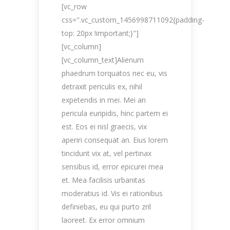
[vc_row
css=".vc_custom_1456998711092{padding-
top: 20px !important;}"]
[vc_column]
[vc_column_text]Alienum
phaedrum torquatos nec eu, vis
detraxit periculis ex, nihil
expetendis in mei. Mei an
pericula euripidis, hinc partem ei
est. Eos ei nisl graecis, vix
aperiri consequat an. Eius lorem
tincidunt vix at, vel pertinax
sensibus id, error epicurei mea
et. Mea facilisis urbanitas
moderatius id. Vis ei rationibus
definiebas, eu qui purto zril
laoreet. Ex error omnium