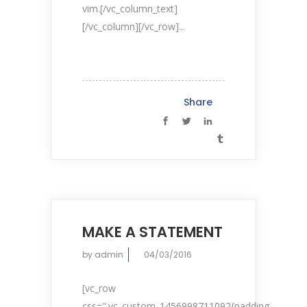
vim.[/vc_column_text]
[/vc_column][/vc_row]...
Share
MAKE A STATEMENT
by
admin
04/03/2016
[vc_row
css=".vc_custom_1456998711092{padding-