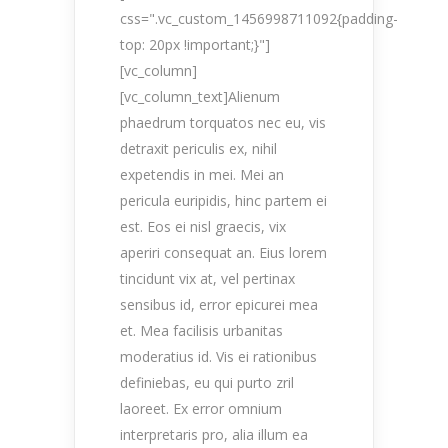
css=".vc_custom_1456998711092{padding-
top: 20px !important;}"]
[vc_column]
[vc_column_text]Alienum
phaedrum torquatos nec eu, vis
detraxit periculis ex, nihil
expetendis in mei. Mei an
pericula euripidis, hinc partem ei
est. Eos ei nisl graecis, vix
aperiri consequat an. Eius lorem
tincidunt vix at, vel pertinax
sensibus id, error epicurei mea
et. Mea facilisis urbanitas
moderatius id. Vis ei rationibus
definiebas, eu qui purto zril
laoreet. Ex error omnium
interpretaris pro, alia illum ea