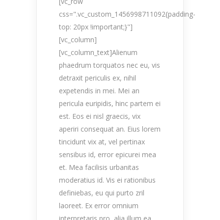
[vc_row
css=".vc_custom_1456998711092{padding-
top: 20px !important;}"]
[vc_column]
[vc_column_text]Alienum
phaedrum torquatos nec eu, vis
detraxit periculis ex, nihil
expetendis in mei. Mei an
pericula euripidis, hinc partem ei
est. Eos ei nisl graecis, vix
aperiri consequat an. Eius lorem
tincidunt vix at, vel pertinax
sensibus id, error epicurei mea
et. Mea facilisis urbanitas
moderatius id. Vis ei rationibus
definiebas, eu qui purto zril
laoreet. Ex error omnium
interpretaris pro, alia illum ea