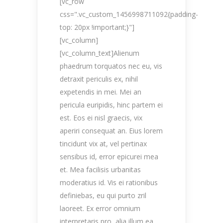
[vc_row
css=".vc_custom_1456998711092{padding-
top: 20px !important;}"]
[vc_column]
[vc_column_text]Alienum
phaedrum torquatos nec eu, vis
detraxit periculis ex, nihil
expetendis in mei. Mei an
pericula euripidis, hinc partem ei
est. Eos ei nisl graecis, vix
aperiri consequat an. Eius lorem
tincidunt vix at, vel pertinax
sensibus id, error epicurei mea
et. Mea facilisis urbanitas
moderatius id. Vis ei rationibus
definiebas, eu qui purto zril
laoreet. Ex error omnium
interpretaris pro, alia illum ea