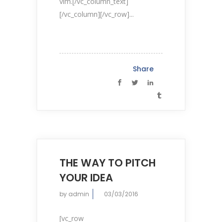
vim.[/vc_column_text]
[/vc_column][/vc_row]...
Share
THE WAY TO PITCH
YOUR IDEA
by
admin
03/03/2016
[vc_row