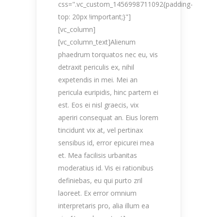
css=".vc_custom_1456998711092{padding-
top: 20px !important;}"]
[vc_column]
[vc_column_text]Alienum
phaedrum torquatos nec eu, vis
detraxit periculis ex, nihil
expetendis in mei. Mei an
pericula euripidis, hinc partem ei
est. Eos ei nisl graecis, vix
aperiri consequat an. Eius lorem
tincidunt vix at, vel pertinax
sensibus id, error epicurei mea
et. Mea facilisis urbanitas
moderatius id. Vis ei rationibus
definiebas, eu qui purto zril
laoreet. Ex error omnium
interpretaris pro, alia illum ea