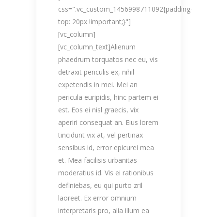
css=".vc_custom_1456998711092{padding-
top: 20px !important;}"]
[vc_column]
[vc_column_text]Alienum
phaedrum torquatos nec eu, vis
detraxit periculis ex, nihil
expetendis in mei. Mei an
pericula euripidis, hinc partem ei
est. Eos ei nisl graecis, vix
aperiri consequat an. Eius lorem
tincidunt vix at, vel pertinax
sensibus id, error epicurei mea
et. Mea facilisis urbanitas
moderatius id. Vis ei rationibus
definiebas, eu qui purto zril
laoreet. Ex error omnium
interpretaris pro, alia illum ea