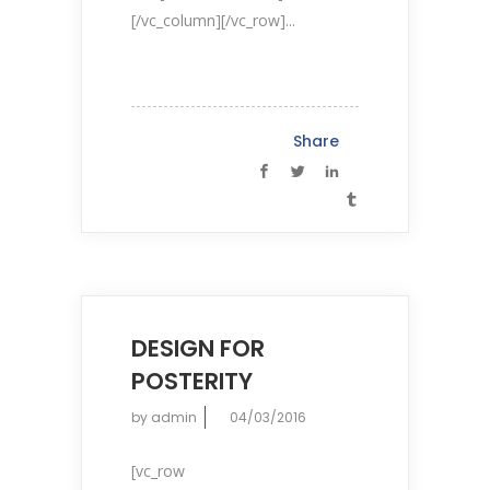
[/vc_column][/vc_row]...
Share
DESIGN FOR
POSTERITY
by
admin
04/03/2016
[vc_row