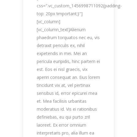
css=".vc_custom_1456998711092{padding-
top: 20px !important;}"]
[vc_column]
[vc_column_text]Alienum
phaedrum torquatos nec eu, vis
detraxit periculis ex, nihil
expetendis in mei. Mei an
pericula euripidis, hinc partem ei
est. Eos ei nisl graecis, vix
aperiri consequat an. Eius lorem
tincidunt vix at, vel pertinax
sensibus id, error epicurei mea
et. Mea facilisis urbanitas
moderatius id. Vis ei rationibus
definiebas, eu qui purto zril
laoreet. Ex error omnium
interpretaris pro, alia illum ea