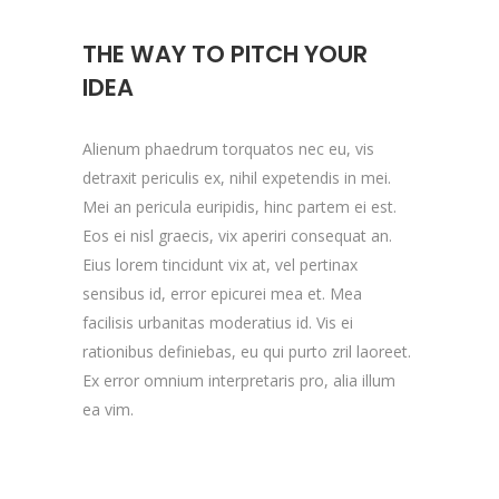
THE WAY TO PITCH YOUR
IDEA
Alienum phaedrum torquatos nec eu, vis
detraxit periculis ex, nihil expetendis in mei.
Mei an pericula euripidis, hinc partem ei est.
Eos ei nisl graecis, vix aperiri consequat an.
Eius lorem tincidunt vix at, vel pertinax
sensibus id, error epicurei mea et. Mea
facilisis urbanitas moderatius id. Vis ei
rationibus definiebas, eu qui purto zril laoreet.
Ex error omnium interpretaris pro, alia illum
ea vim.