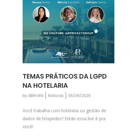
TEMAS PRÁTICOS DA LGPD
NA HOTELARIA
by
ABIH MG
Notícias
05/05/2025
Você trabalha com hotelaria ou gestão de
dados de hóspedes? Então essa live é pra
você!