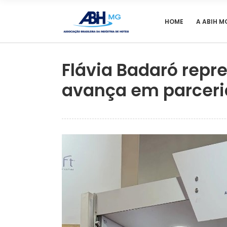
HOME
A ABIH M
Flávia Badaró repr
avança em parceria