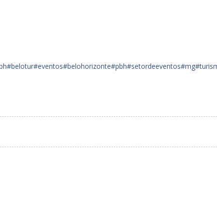
bh
#belotur
#eventos
#belohorizonte
#pbh
#setordeeventos
#mg
#turis