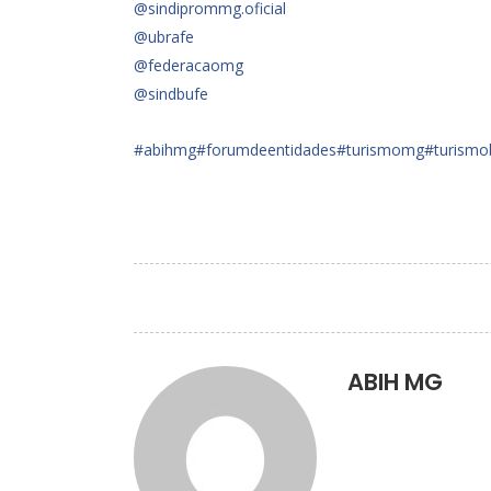
@sindiprommg.oficial
@ubrafe
@federacaomg
@sindbufe
#abihmg
#forumdeentidades
#turismomg
#turismo
ABIH MG