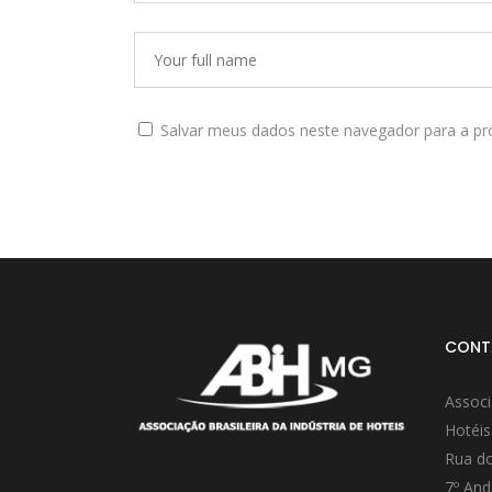
Salvar meus dados neste navegador para a pr
CONT
Associ
Hotéis
Rua do
7º And