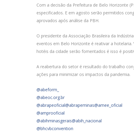
Com a decisão da Prefeitura de Belo Horizonte (P
especificados. E em agosto serão permitidos cong
aprovados após análise da PBH.
O presidente da Associação Brasileira da Indústr
eventos em Belo Horizonte é reativar a hotelaria.
hotéis da cidade serão fomentados é isso é positi
A reabertura do setor é resultado do trabalho co
ações para minimizar os impactos da pandemia.
@abeform_
@abeoc.org.br
@abrapeoficial
@abrapeminas
@amee_oficial
@amprooficial
@abihminasgerais
@abih_nacional
@bhcvbconvention