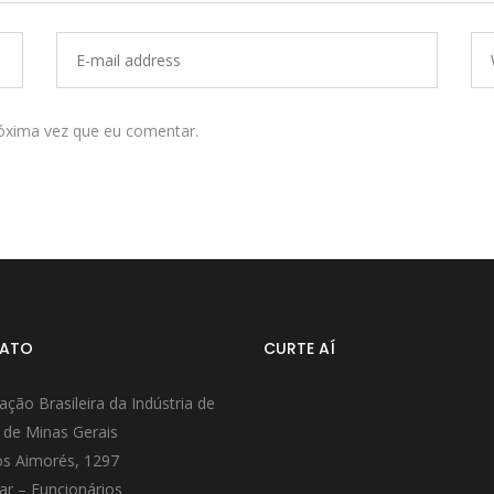
óxima vez que eu comentar.
ATO
CURTE AÍ
ação Brasileira da Indústria de
 de Minas Gerais
s Aimorés, 1297
ar – Funcionários