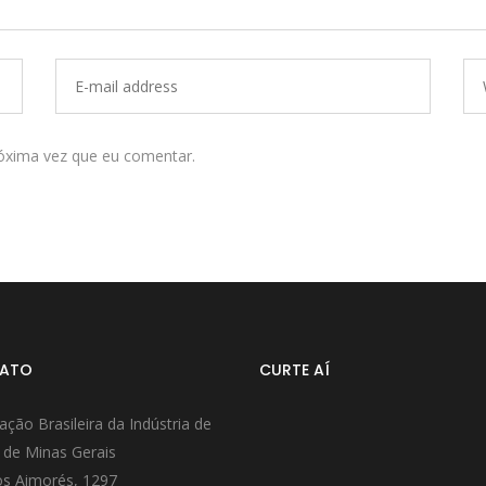
óxima vez que eu comentar.
ATO
CURTE AÍ
ação Brasileira da Indústria de
 de Minas Gerais
s Aimorés, 1297