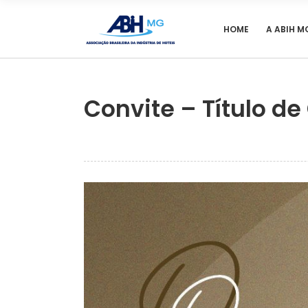
HOME
A ABIH M
Convite – Título d