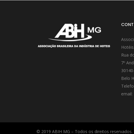
CONT
Associ
Hotéis
Rua do
7º And
30140
Belo H
Telefo
email:
© 2019 ABIH MG – Todos os direitos reservados.