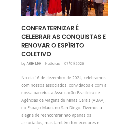
CONFRATERNIZAR É
CELEBRAR AS CONQUISTAS E
RENOVAR O ESPÍRITO
COLETIVO
by
ABIH MG
Notícias
07/01/2025
No dia 16 de dezembro de 2024, celebramos
com nossos associados, convidados e com a
nossa parceira, a Associação Brasileira de
Agências de Viagens de Minas Gerais (ABAV),
no Espaço Muun, no San Diego. Tivemos a
alegria de reencontrar não apenas os
associados, mas também fornecedores e