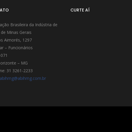
ATO
CURTE AÍ
ação Brasileira da Indústria de
 de Minas Gerais
s Aimorés, 1297
ar – Funcionários
-071
orizonte – MG
ne: 31 3261-2233
abihmg@abihmg.com.br