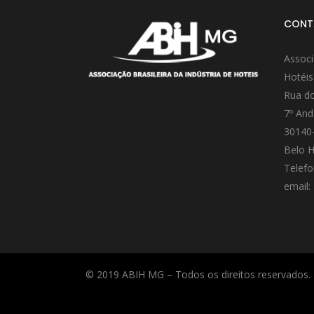
CONT
Associ
Hotéis
Rua do
7º And
30140
Belo H
Telefo
email:
© 2019 ABIH MG – Todos os direitos reservados.