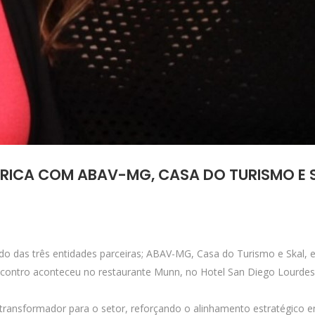
ÓRICA COM ABAV-MG, CASA DO TURISMO E
do das três entidades parceiras; ABAV-MG, Casa do Turismo e Skal, 
ncontro aconteceu no restaurante Munn, no Hotel San Diego Lourdes, 
ansformador para o setor, reforçando o alinhamento estratégico en