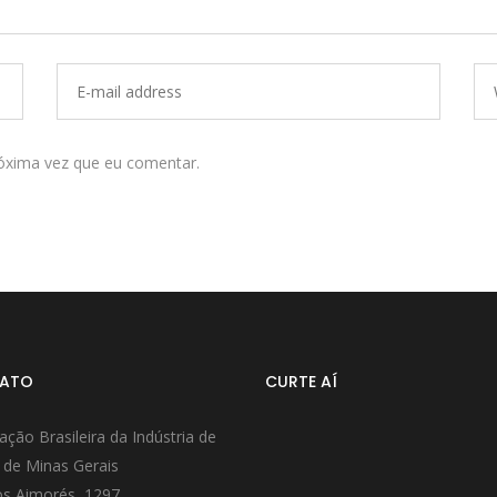
óxima vez que eu comentar.
ATO
CURTE AÍ
ação Brasileira da Indústria de
 de Minas Gerais
s Aimorés, 1297