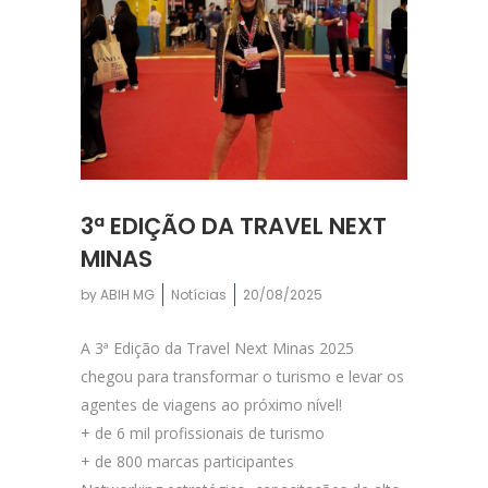
3ª EDIÇÃO DA TRAVEL NEXT
MINAS
by
ABIH MG
Notícias
20/08/2025
A 3ª Edição da Travel Next Minas 2025
chegou para transformar o turismo e levar os
agentes de viagens ao próximo nível!
+ de 6 mil profissionais de turismo
+ de 800 marcas participantes