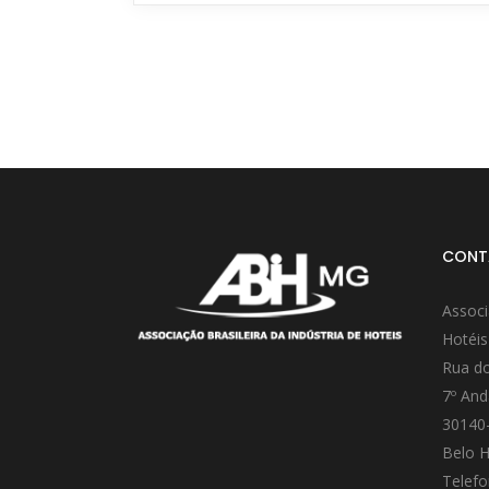
CONT
Associ
Hotéis
Rua do
7º And
30140
Belo H
Telefo