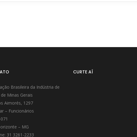
ATO
CURTE AÍ
ação Brasileira da Indústria de
 de Minas Gerais
s Aimorés, 1297
ar – Funcionários
-071
orizonte – MG
ne: 31 3261-2233