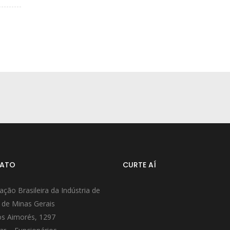
ATO
CURTE AÍ
ação Brasileira da Indústria de
 de Minas Gerais
s Aimorés, 1297