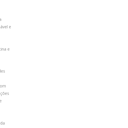
a
ável e
o
cina e
des
e
com
ações
e
ada