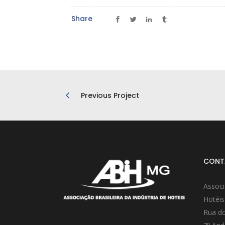
Share
Previous Project
CONT
Associ
Hotéis
Rua do