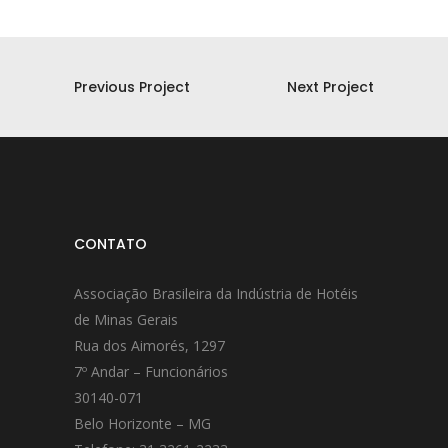
Previous Project
Next Project
CONTATO
Associação Brasileira da Indústria de Hotéis
de Minas Gerais
Rua dos Aimorés, 1297
7º Andar – Funcionários
30140-071
Belo Horizonte – MG