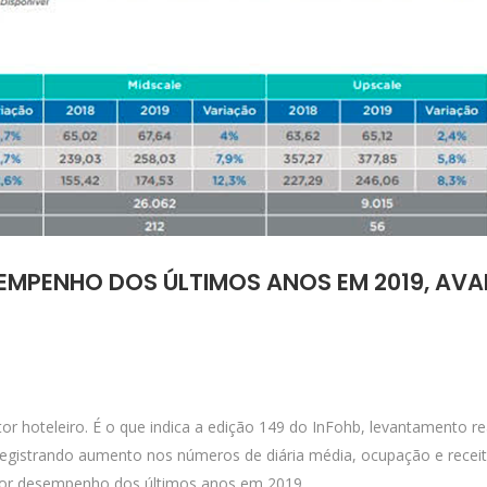
EMPENHO DOS ÚLTIMOS ANOS EM 2019, AVA
tor hoteleiro. É o que indica a edição 149 do InFohb, levantamento 
. Registrando aumento nos números de diária média, ocupação e recei
lhor desempenho dos últimos anos em 2019.