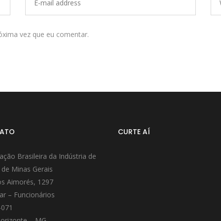
óxima vez que eu comentar.
ATO
CURTE AÍ
ação Brasileira da Indústria de
 de Minas Gerais
s Aimorés, 1297
ar – Funcionários
-071
orizonte – MG