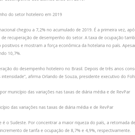
nho do setor hoteleiro em 2019
nacional chegou a 7,2% no acumulado de 2019. É a primeira vez, após
sso de recuperação de desempenho do setor. A taxa de ocupação tam
 positivos e mostram a força econômica da hotelaria no país. Apes
ndo 10,7%.
uperação do desempenho hoteleiro no Brasil. Depois de três anos co
intensidade”, afirma Orlando de Souza, presidente executivo do Foh
pio das variações nas taxas de diária média e de RevPar
 é o Sudeste. Por concentrar a maior riqueza do país, a retomada d
 incremento de tarifa e ocupação de 8,7% e 4,9%, respectivamente.