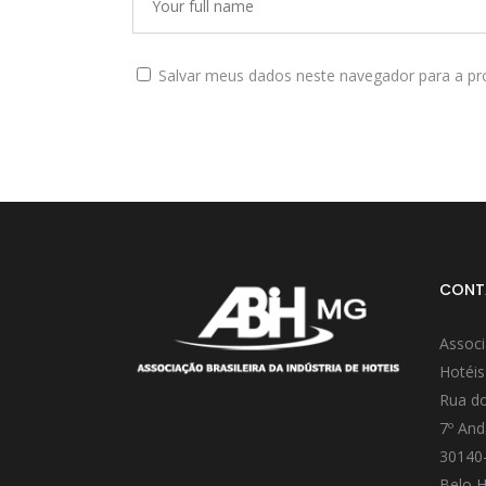
Salvar meus dados neste navegador para a pr
CONT
Associ
Hotéis
Rua do
7º And
30140
Belo H