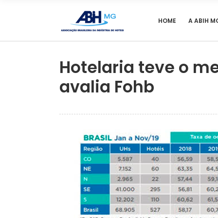
HOME
A ABIH M
Hotelaria teve o m
avalia Fohb