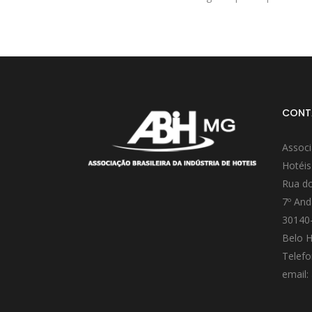
CONT
Associ
Hotéis
Rua do
7º And
30140
Belo H
Telefo
email: