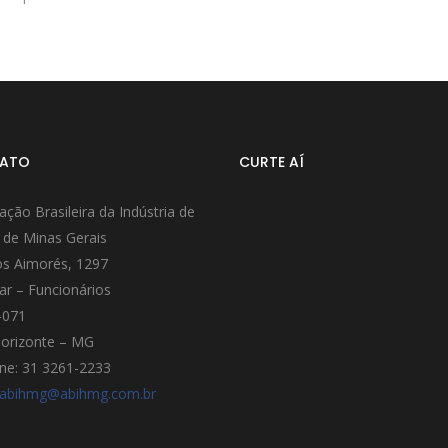
ATO
CURTE AÍ
ação Brasileira da Indústria de
 de Minas Gerais
s Aimorés, 1297
ar – Funcionários
-071
orizonte – MG
ne: 31 3261-2233
abihmg@abihmg.com.br