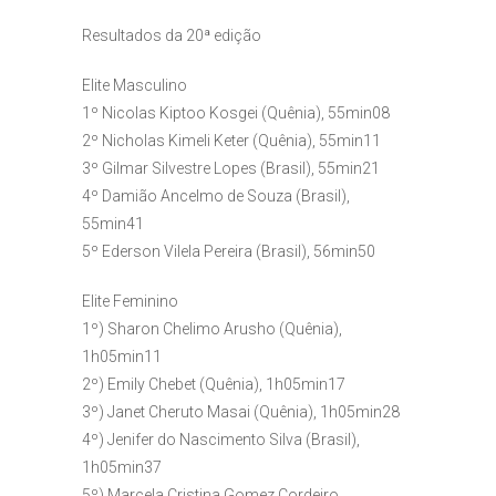
Resultados da 20ª edição
Elite Masculino
1º Nicolas Kiptoo Kosgei (Quênia), 55min08
2º Nicholas Kimeli Keter (Quênia), 55min11
3º Gilmar Silvestre Lopes (Brasil), 55min21
4º Damião Ancelmo de Souza (Brasil),
55min41
5º Ederson Vilela Pereira (Brasil), 56min50
Elite Feminino
1º) Sharon Chelimo Arusho (Quênia),
1h05min11
2º) Emily Chebet (Quênia), 1h05min17
3º) Janet Cheruto Masai (Quênia), 1h05min28
4º) Jenifer do Nascimento Silva (Brasil),
1h05min37
5º) Marcela Cristina Gomez Cordeiro