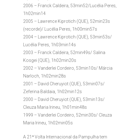
2006 – Franck Caldeira, 53min52/Lucélia Peres,
1h02min14
2005 – Lawrence Kiprotich (QUE), 52min23s
(recorde)/ Lucélia Peres, 1h00min57s
2004 – Lawrence Kiprotich (QUE), 53min53s/
Lucélia Peres, 1h03min14s
2003 – Franck Caldeira, 52min49s/ Salina
Kosgei (QUE), 1h02min20s
2002 – Vanderlei Cordeiro, 53min10s/ Márcia
Narloch, 1h02min28s
2001 – David Cheruyiot (QUE), 53min07s/
Zeferina Baldaia, 1h02min12s
2000 – David Cheruyiot (QUE), 53min13s/
Cleuza Maria Irineu, 1h01min48s
1999 – Vanderlei Cordeiro, 52min30s/ Cleuza
Maria Irineu, 1h02min05s
A 21ª Volta Internacional da Pampulha tem