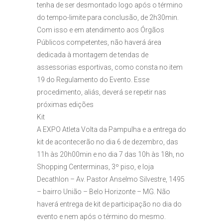
tenha de ser desmontado logo após o término
do tempo-limite para conclusão, de 2h30min.
Com isso e em atendimento aos Órgãos
Públicos competentes, não haverá área
dedicada à montagem de tendas de
assessorias esportivas, como consta no item
19 do Regulamento do Evento. Esse
procedimento, aliás, deverá se repetir nas
próximas edições
Kit
A EXPO Atleta Volta da Pampulha e a entrega do
kit de acontecerão no dia 6 de dezembro, das
11h às 20h00min e no dia 7 das 10h às 18h, no
Shopping Centerminas, 3º piso, e loja
Decathlon – Av. Pastor Anselmo Silvestre, 1495
– bairro União – Belo Horizonte – MG. Não
haverá entrega de kit de participação no dia do
evento e nem após o término do mesmo.