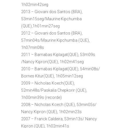
1h02min42seg
2013 – Giovani dos Santos (BRA),
53min15seg/Maurine Kipchumba
(QUE),1h01min27seg
2012 – Giovani dos Santos (BRA),
57min04s/Maurine Kipchumba (QUE),
1h07min08s
2011 – Barnabas Kiplagat(QUE), 53m09s
/Nancy Kipron(QUE), 1h02m41seg
2010 – Barnabas Kiplagat(QUE), 54min08s/
Bornes Kitur(QUE), 1h05min12seg
2009 – Nicholas Koech(QUE),
52min48s/Paskalia Chepkorir (QUE),
1h00min39s (recorde)
2008 – Nicholas Koech (QUE), 53min05s/
Nancy Kipron (QUE), 1h02min23s
2007 – Franck Caldeira, 53min13s/ Nancy
Kipron (QUE), 1h02min41s