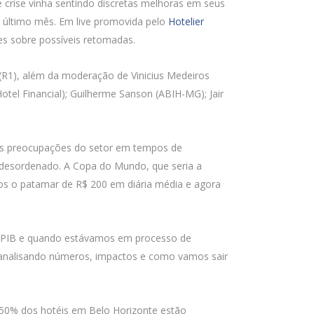
e crise vinha sentindo discretas melhoras em seus
 último mês. Em live promovida pelo
Hotelier
tes sobre possíveis retomadas.
(R1), além da moderação de Vinicius Medeiros
Hotel Financial); Guilherme Sanson (ABIH-MG); Jair
ipais preocupações do setor em tempos de
desordenado. A Copa do Mundo, que seria a
os o patamar de R$ 200 em diária média e agora
no PIB e quando estávamos em processo de
 analisando números, impactos e como vamos sair
 50% dos hotéis em Belo Horizonte estão