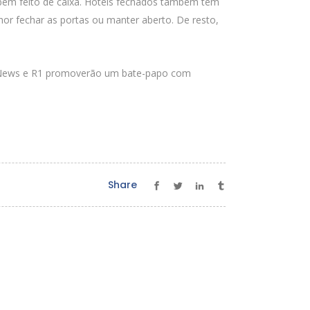
 bem feito de caixa. Hotéis fechados também têm
hor fechar as portas ou manter aberto. De resto,
ier News e R1 promoverão um bate-papo com
Share