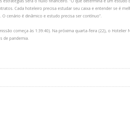
 estratégias será o fluxo financeiro. “O que determina é um estudo
ratos. Cada hoteleiro precisa estudar seu caixa e entender se é mel
 cenário é dinâmico e estudo precisa ser contínuo”.
smissão começa às 1:39:40). Na próxima quarta-feira (22), o Hotel
os de pandemia.