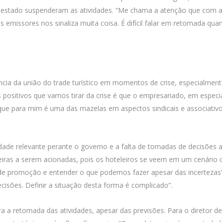
estado suspenderam as atividades. “Me chama a atenção que com a
 emissores nos sinaliza muita coisa. É difícil falar em retomada quan
ncia da união do trade turístico em momentos de crise, especialmente
positivos que vamos tirar da crise é que o empresariado, em especia
 que para mim é uma das mazelas em aspectos sindicais e associativos
dade relevante perante o governo e a falta de tomadas de decisões
iras a serem acionadas, pois os hoteleiros se veem em um cenário
de promoção e entender o que podemos fazer apesar das incerteza
sões. Definir a situação desta forma é complicado”.
a a retomada das atividades, apesar das previsões. Para o diretor de