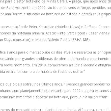
ia para o setor hoteleiro de Minas Gerais. A praça, que após anos d
a
de Belo Horizonte em 2019, viu todos os seus esforços perdidos no
etor analisaram a situação da hotelaria no estado e deram seus palpi
apresentação de Peter Kutuchian (Hotelier News) e Raffaele Cecere 
nomes da hotelaria mineira: Acácio Pinto (Vert Hotéis); César Viana (
an Sluys (consultor); e Marcos Valério Rocha (FBHA-MG).
ifíceis anos para o mercado até os dias atuais e ressaltou as princ
passando por grandes problemas de oferta, demanda e crescimento 
r um breve momento. Em 2019, começamos a subir a ladeira e atingim
a esta crise como a somatória de todas as outras”.
ica que o país sofreu nos últimos anos. “Tivemos grandes perdas 
Tínhamos um planejamento interessante para 2020 e agora estamos
ar investimentos e apostar na hotelaria, porque ela vai precisar”.
meros do mercado mineiro diante da pandemia. Até agora, cerca de