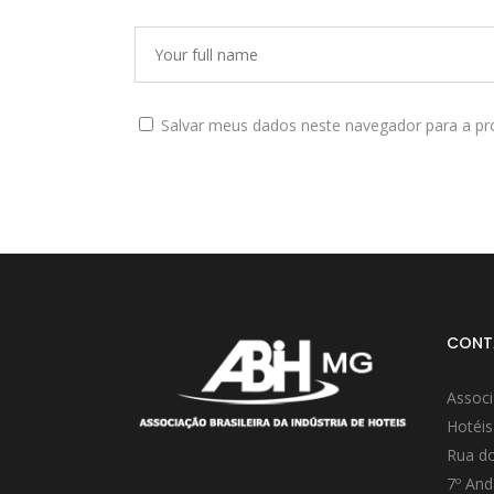
Salvar meus dados neste navegador para a pr
CONT
Associ
Hotéis
Rua do
7º And