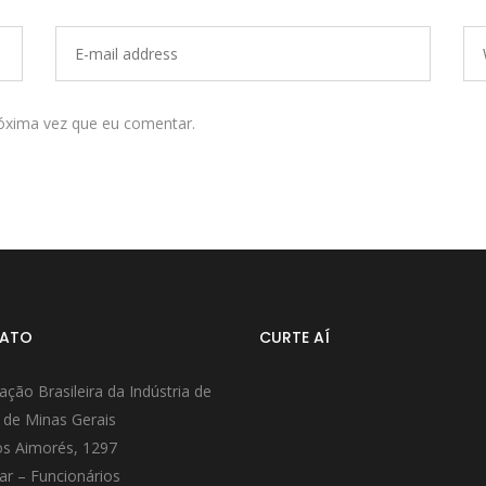
óxima vez que eu comentar.
ATO
CURTE AÍ
ação Brasileira da Indústria de
 de Minas Gerais
s Aimorés, 1297
ar – Funcionários