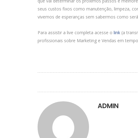
que vai determinar os próximos passos e melhores
seus custos fixos como manutenção, limpeza, cont
vivemos de esperanças sem sabermos como será. O
Para assistir a live completa acesse o
link
(a tran
profissionais sobre Marketing e Vendas em temp
ADMIN