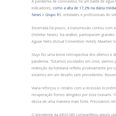
A pandemia de coronavírus foi um balde de água fr
indicadores,
como a alta de 17,2% na diária médi
News
e
Grupo R1
, entidades e profissionais do s
Encerrada há pouco, a transmissão contou com a 
(Hotelier News). Na análise, participaram grandes 
Aguiar Neto (Actual Convention Hotel); Maarten V
Sluys fez uma breve retrospectiva dos últimos e d
pandemia. “Estamos escolados em crise, viemos 
redenção da hotelaria refletiu positivamente po
estamos em um desafio sem precedentes. Resumiri
Viana reforçou o cenário com a recessão econôm
recuperação fomos atingidos por esse tsunami. 
dessa de uma maneira mais forte. Precisamos retom
O presidente da ABIH-MG compartilhou alguns nú