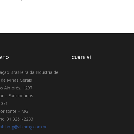
ATO
CURTE AÍ
ação Brasileira da Indústria de
 de Minas Gerais
s Aimorés, 1297
ar – Funcionários
-071
orizonte – MG
ne: 31 3261-2233
abihmg@abihmg.com.br