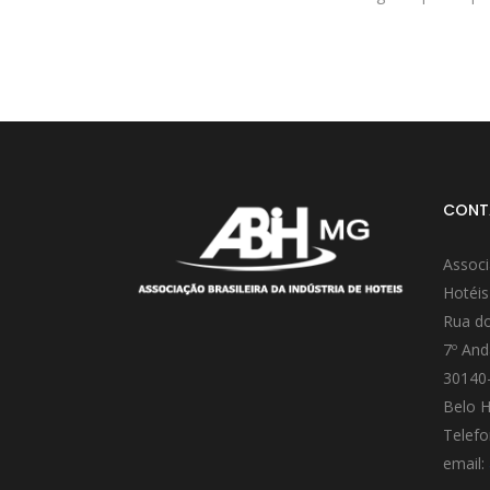
CONT
Associ
Hotéis
Rua do
7º And
30140
Belo H
Telefo
email: