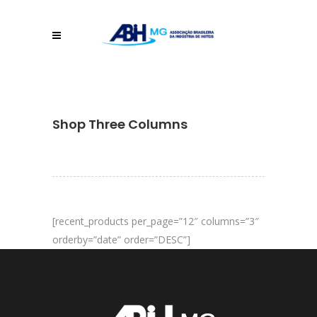
Shop Three Columns
[recent_products per_page=”12″ columns=”3″
orderby=”date” order=”DESC”]