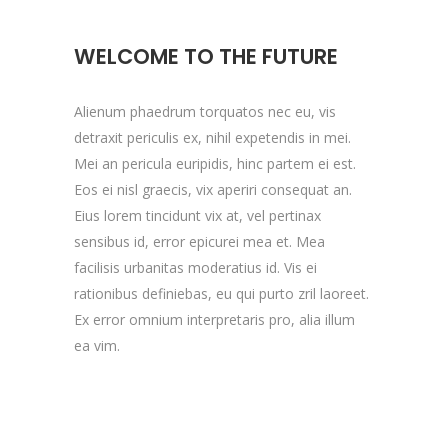
WELCOME TO THE FUTURE
Alienum phaedrum torquatos nec eu, vis
detraxit periculis ex, nihil expetendis in mei.
Mei an pericula euripidis, hinc partem ei est.
Eos ei nisl graecis, vix aperiri consequat an.
Eius lorem tincidunt vix at, vel pertinax
sensibus id, error epicurei mea et. Mea
facilisis urbanitas moderatius id. Vis ei
rationibus definiebas, eu qui purto zril laoreet.
Ex error omnium interpretaris pro, alia illum
ea vim.