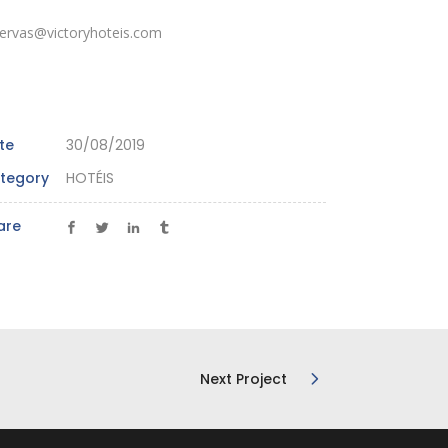
servas@victoryhoteis.com
te
30/08/2019
tegory
HOTÉIS
are
Next Project