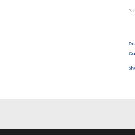
re
Da
Ca
Sh