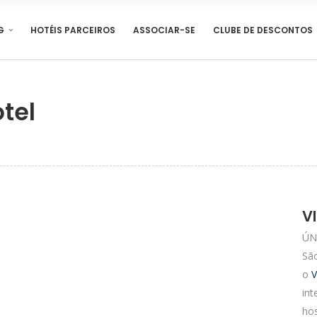
G
HOTÉIS PARCEIROS
ASSOCIAR-SE
CLUBE DE DESCONTOS
tel
V
ÚN
São
o
V
int
hos