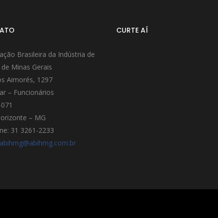
ATO
CURTE AÍ
ação Brasileira da Indústria de
 de Minas Gerais
s Aimorés, 1297
ar – Funcionários
-071
orizonte – MG
ne: 31 3261-2233
abihmg@abihmg.com.br