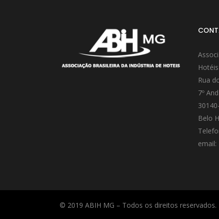
CONT
Associ
Hotéis
Rua do
7º And
30140
Belo H
Telefo
email:
© 2019 ABIH MG – Todos os direitos reservados.