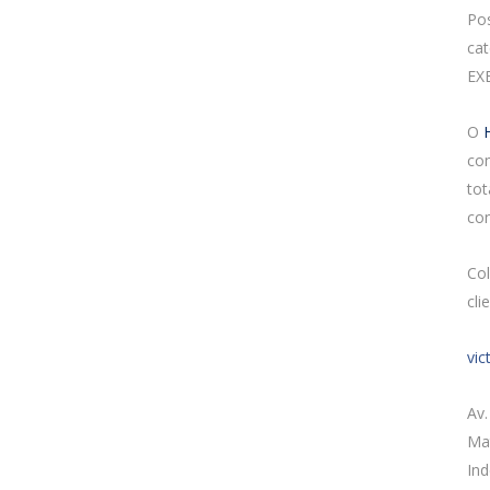
Pos
ca
EX
O
H
com
tot
con
Co
cli
vic
Av.
Mat
Ind