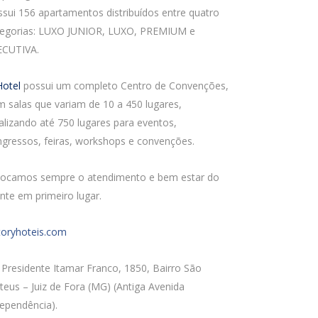
sui 156 apartamentos distribuídos entre quatro
tegorias: LUXO JUNIOR, LUXO, PREMIUM e
ECUTIVA.
otel
possui um completo Centro de Convenções,
 salas que variam de 10 a 450 lugares,
alizando até 750 lugares para eventos,
gressos, feiras, workshops e convenções.
locamos sempre o atendimento e bem estar do
ente em primeiro lugar.
toryhoteis.com
 Presidente Itamar Franco, 1850, Bairro São
eus – Juiz de Fora (MG) (Antiga Avenida
ependência).