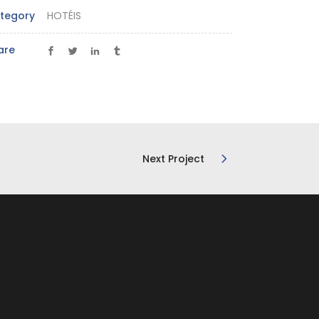
tegory
HOTÉIS
are
Next Project