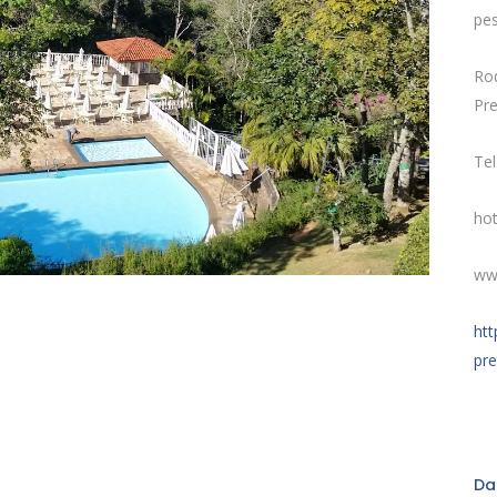
pe
Rod
Pr
Tel
ho
ww
htt
pre
Da