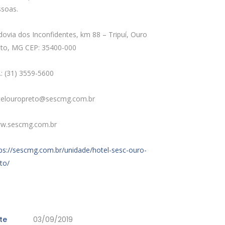
ssoas.
ovia dos Inconfidentes, km 88 – Tripuí, Ouro
eto, MG CEP: 35400-000
.: (31) 3559-5600
telouropreto@sescmg.com.br
w.sescmg.com.br
ps://sescmg.com.br/unidade/hotel-sesc-ouro-
to/
te
03/09/2019