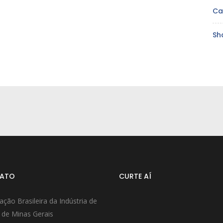
Ca
Sh
ATO
CURTE AÍ
ação Brasileira da Indústria de
 de Minas Gerais