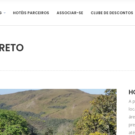
G
HOTÉIS PARCEIROS
ASSOCIAR-SE
CLUBE DE DESCONTOS
PRETO
H
A p
lo
ár
pre
até