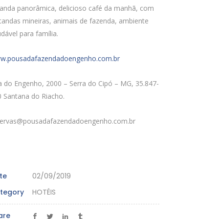
randa panorâmica, delicioso café da manhã, com
tandas mineiras, animais de fazenda, ambiente
dável para família.
w.pousadafazendadoengenho.com.br
a do Engenho, 2000 – Serra do Cipó – MG, 35.847-
0 Santana do Riacho.
servas@pousadafazendadoengenho.com.br
te
02/09/2019
tegory
HOTÉIS
are