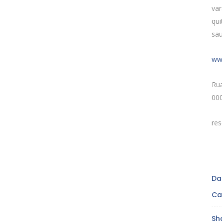
va
qui
sau
ww
Ru
00
re
Da
Ca
Sh