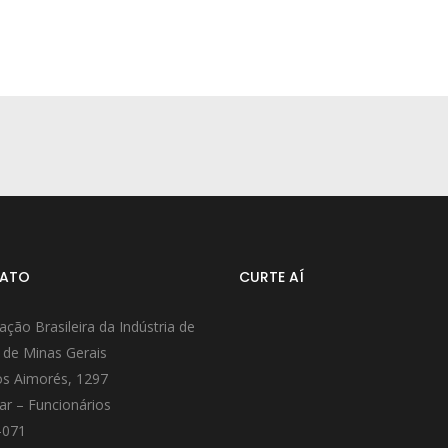
ATO
CURTE AÍ
ação Brasileira da Indústria de
 de Minas Gerais
s Aimorés, 1297
ar – Funcionários
-071