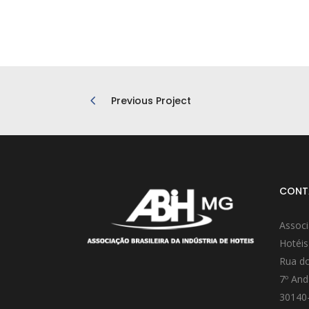
Previous Project
CONT
Associ
Hotéis
Rua do
7º And
30140