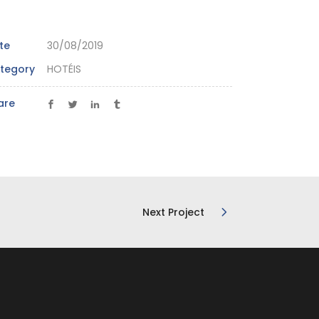
te
30/08/2019
tegory
HOTÉIS
are
Next Project