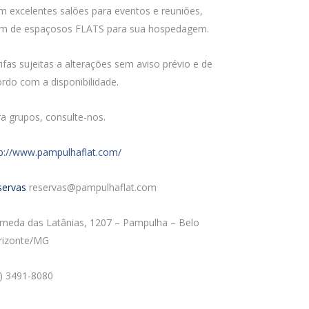
 excelentes salões para eventos e reuniões,
ém de espaçosos FLATS para sua hospedagem.
ifas sujeitas a alterações sem aviso prévio e de
rdo com a disponibilidade.
a grupos, consulte-nos.
tp://www.pampulhaflat.com/
servas
reservas@pampulhaflat.com
ameda das Latânias, 1207 – Pampulha – Belo
rizonte/MG
1) 3491-8080