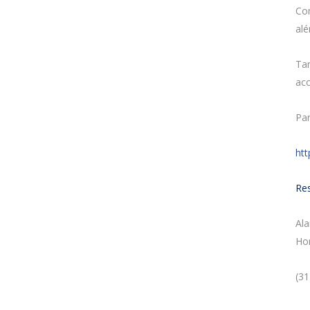
Com
al
Tar
aco
Par
ht
Re
Al
Ho
(3