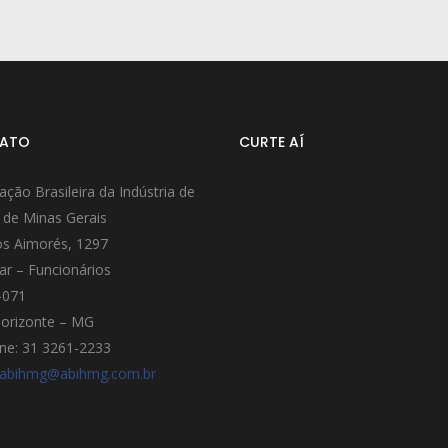
ATO
CURTE AÍ
ação Brasileira da Indústria de
 de Minas Gerais
s Aimorés, 1297
ar – Funcionários
-071
orizonte – MG
ne: 31 3261-2233
abihmg@abihmg.com.br