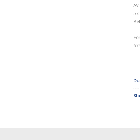
Av.
575
Be
Fon
67
Da
Sh