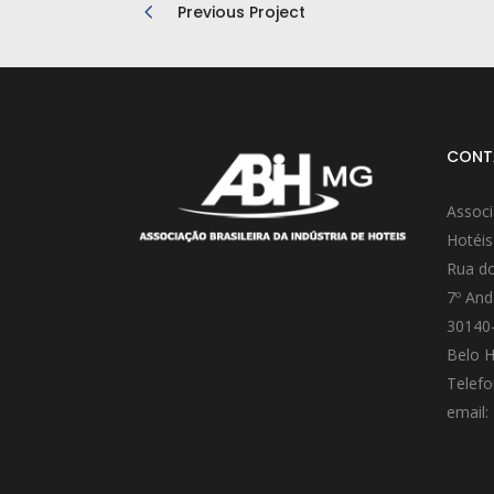
Previous Project
CONT
Associ
Hotéis
Rua do
7º And
30140
Belo H
Telefo
email: