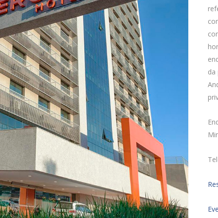
ref
com
co
hor
enq
da
And
pri
End
Min
Te
Re
Eve