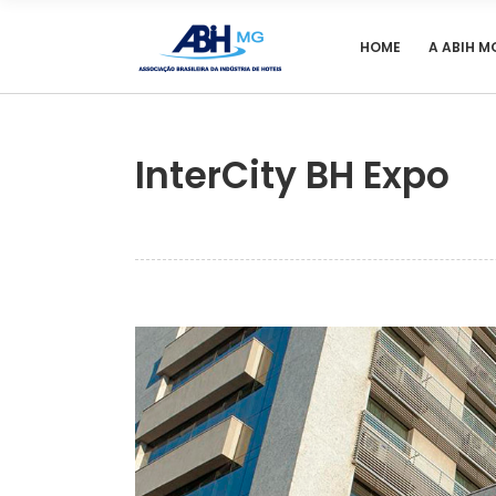
HOME
A ABIH M
InterCity BH Expo