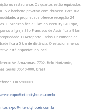
eição no restaurante. Os quartos estão equipados
 TV e banheiro privativo com chuveiro. Para sua
modidade, a propriedade oferece recepção 24
as. O Mineirão fica a 9 km do InterCity BH Expo,
uanto a Igreja São Francisco de Assis fica a 9 km
 propriedade. O Aeroporto Carlos Drummond de
rade fica a 5 km de distância. O estacionamento
vativo está disponível no local.
ereço: Av. Amazonas, 7702, Belo Horizonte,
as Gerais 30510-000, Brasil
lefone : 3307-580001
servas.expo@intercityhoteis.combr
ntos.expo@intercityhoteis.com.br