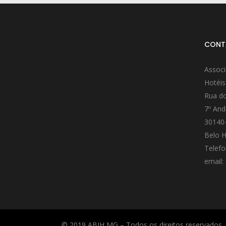
CONT
Associ
Hotéis
Rua do
7º And
30140
Belo H
Telefo
email:
© 2019 ABIH MG – Todos os direitos reservados.