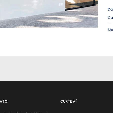
Da
Ca
Sh
ATO
CURTE AÍ