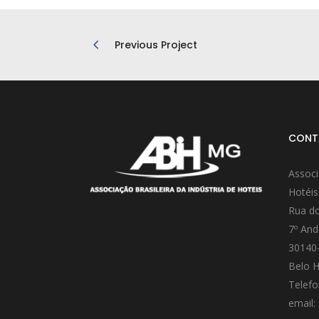
Previous Project
CONT
Associ
Hotéis
Rua do
7º And
30140
Belo H
Telefo
email: