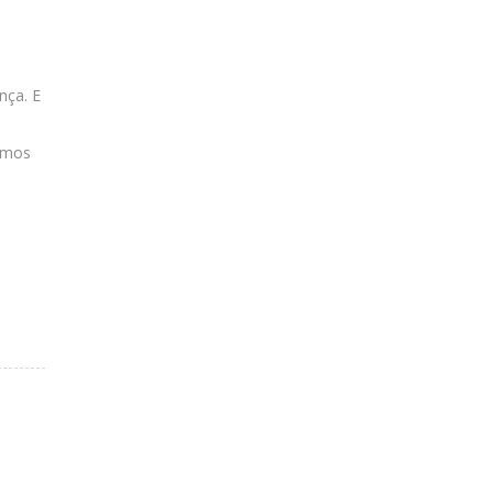
nça. E
ermos