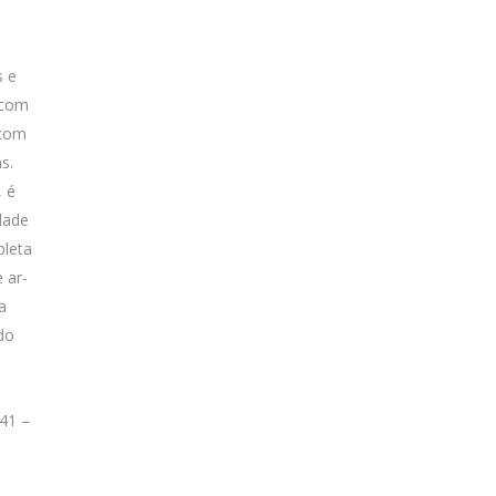
s e
 com
 com
s.
, é
dade
pleta
e ar-
a
do
41 –