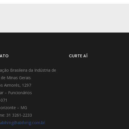
ATO
CURTE AÍ
ação Brasileira da Indústria de
 de Minas Gerais
s Aimorés, 1297
ar – Funcionários
-071
orizonte – MG
ne: 31 3261-2233
abihmg@abihmg.com.br