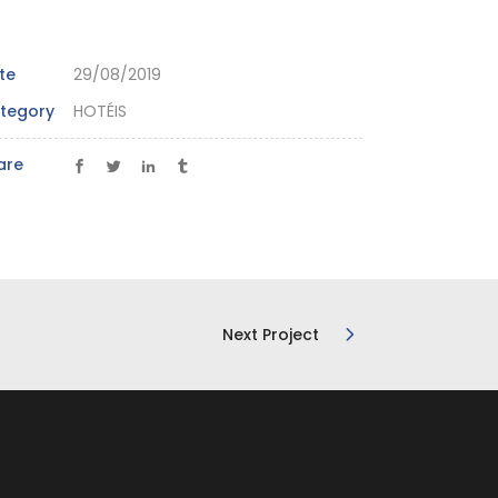
te
29/08/2019
tegory
HOTÉIS
are
Next Project