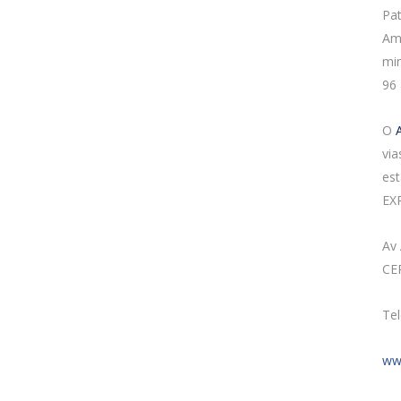
Pat
Ama
min
96 
O
A
via
est
EXP
Av
CE
Tel
ww