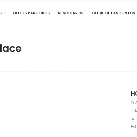
G
HOTÉIS PARCEIROS
ASSOCIAR-SE
CLUBE DE DESCONTOS
lace
H
O 
ci
pal
Est