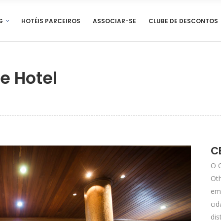
G
HOTÉIS PARCEIROS
ASSOCIAR-SE
CLUBE DE DESCONTOS
e Hotel
C
O C
Oth
em
cid
dis