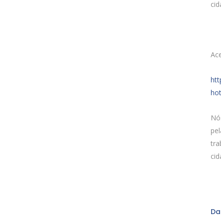
cid
Ace
htt
hot
Nó
pe
tra
cid
Da