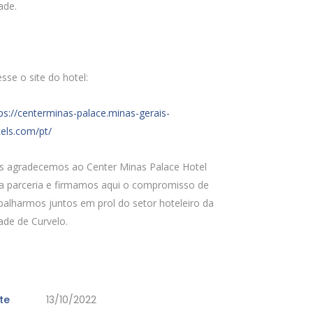
ade.
sse o site do hotel:
ps://centerminas-palace.minas-gerais-
els.com/pt/
s agradecemos ao Center Minas Palace Hotel
la parceria e firmamos aqui o compromisso de
balharmos juntos em prol do setor hoteleiro da
ade de Curvelo.
te
13/10/2022