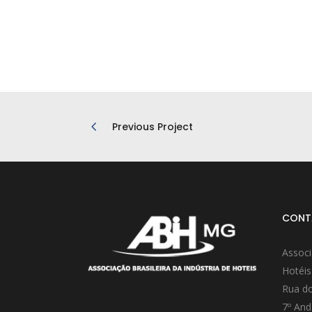
Previous Project
CONT
Associ
Hotéis
Rua do
7º And