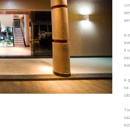
co
ele
wir
A i
eve
é 
ne
eve
A q
na 
são
Tod
saú
est