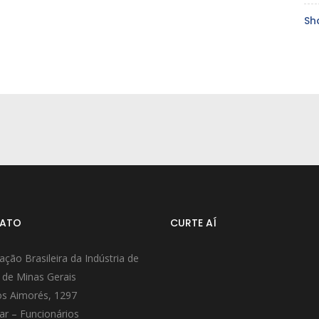
Sh
ATO
CURTE AÍ
ação Brasileira da Indústria de
 de Minas Gerais
s Aimorés, 1297
ar – Funcionários