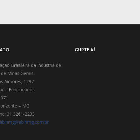
ATO
CURTE AÍ
ação Brasileira da Indústria de
 de Minas Gerais
s Aimorés, 1297
ar – Funcionários
-071
orizonte – MG
ne: 31 3261-2233
abihmg@abihmg.com.br