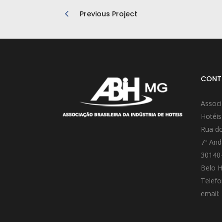
Previous Project
CONT
Associ
Hotéis
Rua do
7º And
30140
Belo H
Telefo
email: