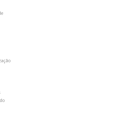
de
ização
s
 do