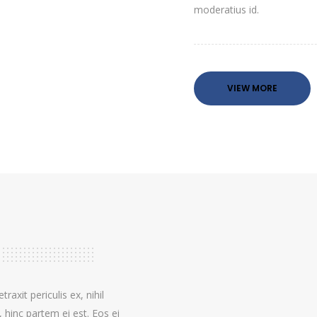
moderatius id.
VIEW MORE
axit periculis ex, nihil
, hinc partem ei est. Eos ei