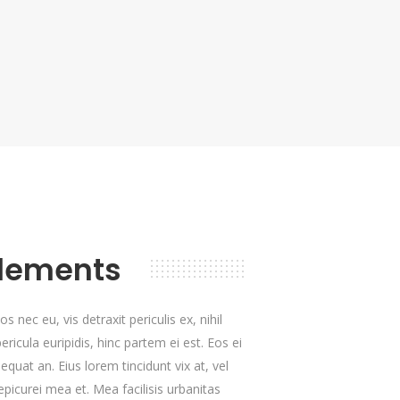
Elements
nec eu, vis detraxit periculis ex, nihil
ricula euripidis, hinc partem ei est. Eos ei
sequat an. Eius lorem tincidunt vix at, vel
epicurei mea et. Mea facilisis urbanitas