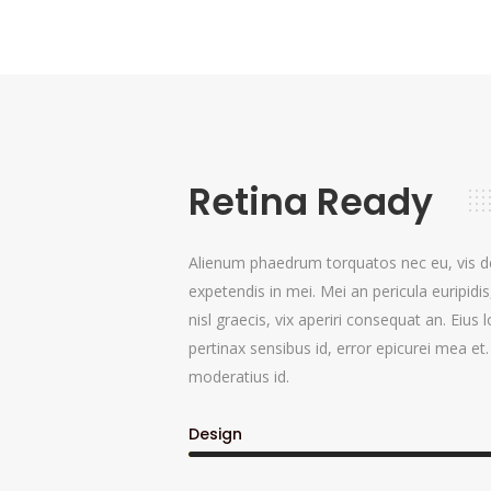
Retina Ready
Alienum phaedrum torquatos nec eu, vis detr
expetendis in mei. Mei an pericula euripidis
nisl graecis, vix aperiri consequat an. Eius l
pertinax sensibus id, error epicurei mea et.
moderatius id.
Design