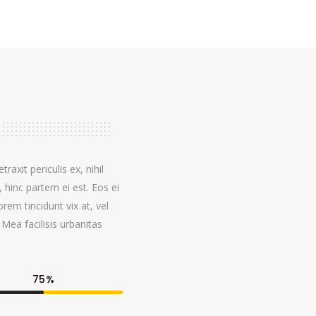
axit periculis ex, nihil
, hinc partem ei est. Eos ei
orem tincidunt vix at, vel
 Mea facilisis urbanitas
75