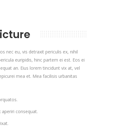
icture
nec eu, vis detraxit periculis ex, nihil
ricula euripidis, hinc partem ei est. Eos ei
sequat an. Eius lorem tincidunt vix at, vel
epicurei mea et. Mea facilisis urbanitas
rquatos.
ix aperiri consequat.
ixat.