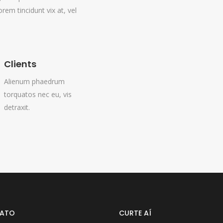
orem tincidunt vix at, vel
Clients
Alienum phaedrum
torquatos nec eu, vis
detraxit.
ATO
CURTE AÍ