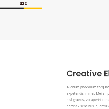
83
Creative 
Alienum phaedrum torquatos 
expetendis in mei. Mei an pe
nisl graecis, vix aperiri con
pertinax sensibus id, error 