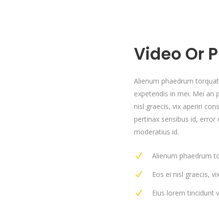
Video Or P
Alienum phaedrum torquatos 
expetendis in mei. Mei an pe
nisl graecis, vix aperiri con
pertinax sensibus id, error 
moderatius id.
Alienum phaedrum to
Eos ei nisl graecis, v
Eius lorem tincidunt v