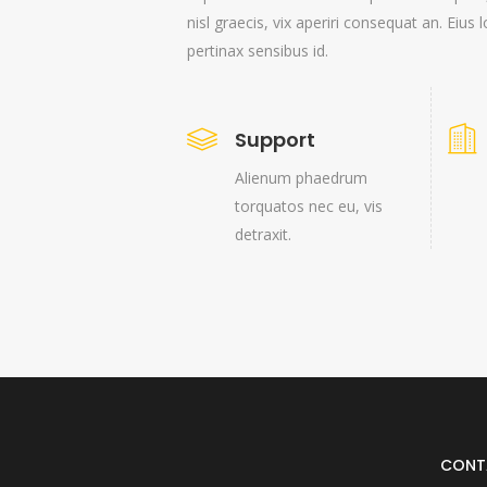
nisl graecis, vix aperiri consequat an. Eius l
pertinax sensibus id.
Support
Alienum phaedrum
torquatos nec eu, vis
detraxit.
CONT