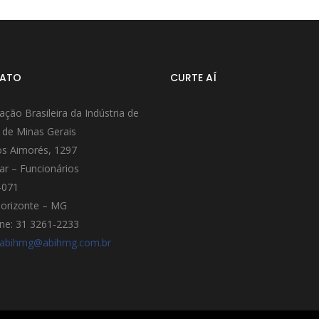
ATO
CURTE AÍ
ação Brasileira da Indústria de
 de Minas Gerais
s Aimorés, 1297
ar – Funcionários
-071
orizonte – MG
ne: 31 3261-2233
abihmg@abihmg.com.br