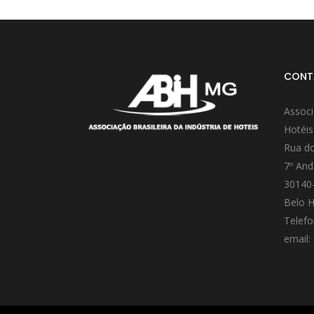
CONT
Associ
Hotéis
Rua do
7º And
30140
Belo H
Telefo
email: